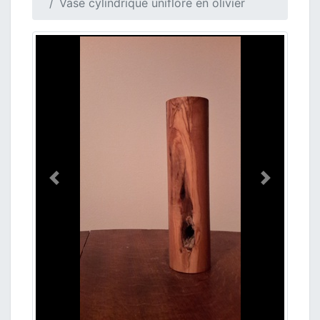
Vase cylindrique uniflore en olivier
Précedent
Suivant